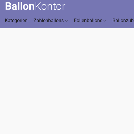
Kategorien
Zahlenballons
Folienballons
Ballonzu