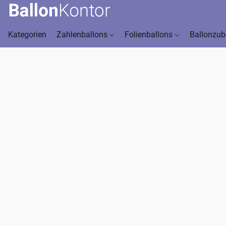
Kategorien
Zahlenballons
Folienballons
Ballonzu