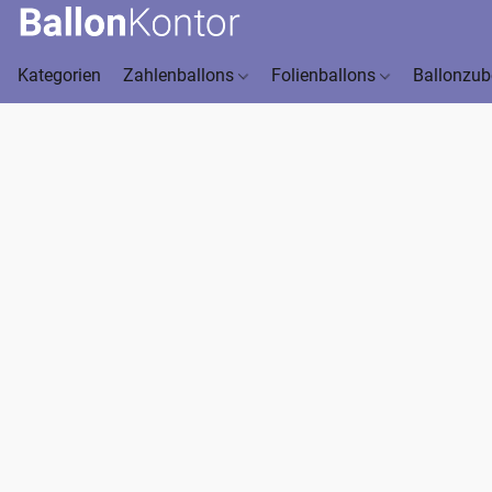
Kategorien
Zahlenballons
Folienballons
Ballonzu