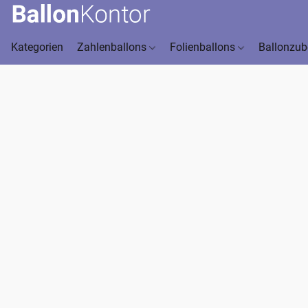
Kategorien
Zahlenballons
Folienballons
Ballonzu