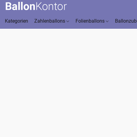
Kategorien
Zahlenballons
Folienballons
Ballonzu