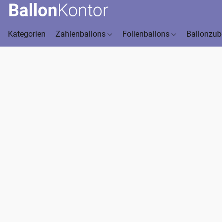
Kategorien
Zahlenballons
Folienballons
Ballonzu