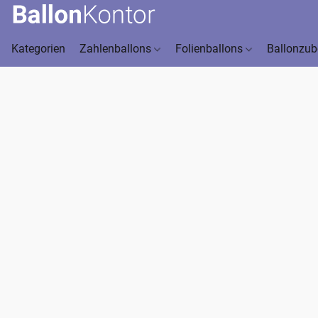
Kategorien
Zahlenballons
Folienballons
Ballonzu