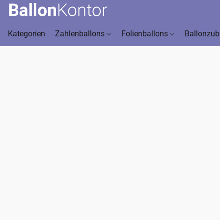
Kategorien
Zahlenballons
Folienballons
Ballonzu