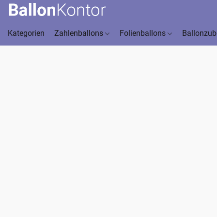
Kategorien
Zahlenballons
Folienballons
Ballonzu