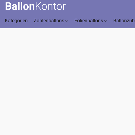
Kategorien
Zahlenballons
Folienballons
Ballonzu