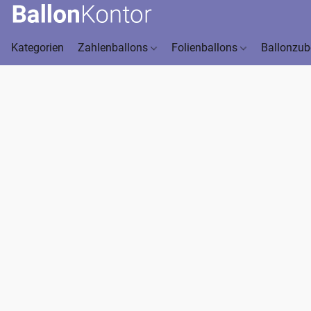
Kategorien
Zahlenballons
Folienballons
Ballonzu