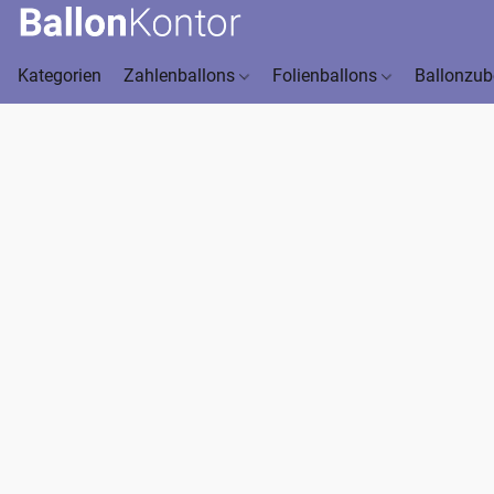
Kategorien
Zahlenballons
Folienballons
Ballonzu