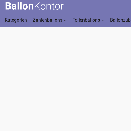
Kategorien
Zahlenballons
Folienballons
Ballonzu