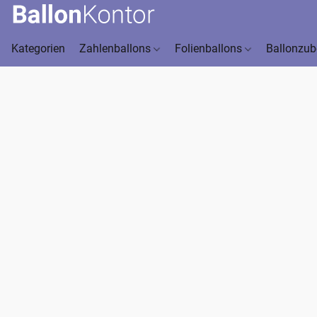
Kategorien
Zahlenballons
Folienballons
Ballonzu