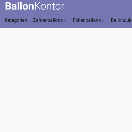
Kategorien
Zahlenballons
Folienballons
Ballonzu