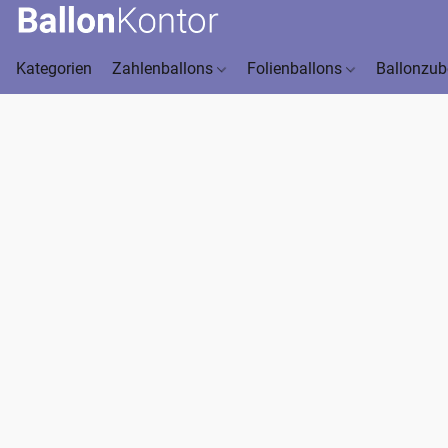
Kategorien
Zahlenballons
Folienballons
Ballonzu