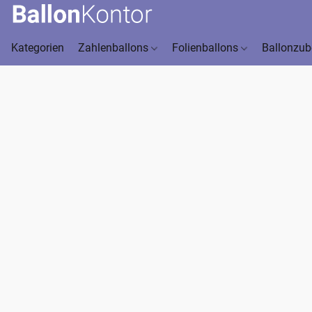
Kategorien
Zahlenballons
Folienballons
Ballonzu