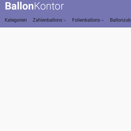
Kategorien
Zahlenballons
Folienballons
Ballonzu