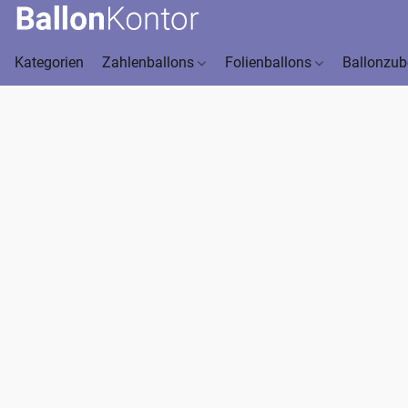
Kategorien
Zahlenballons
Folienballons
Ballonzu