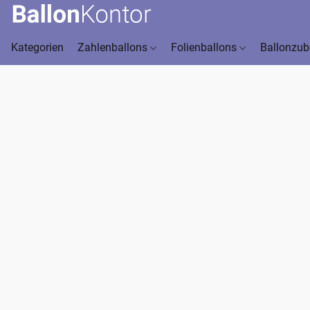
Kategorien
Zahlenballons
Folienballons
Ballonzu