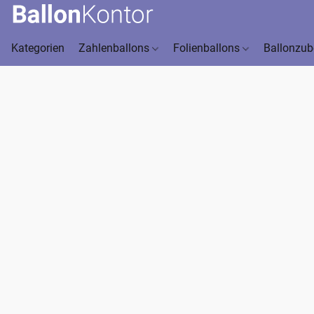
Kategorien
Zahlenballons
Folienballons
Ballonzu