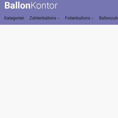
Kategorien
Zahlenballons
Folienballons
Ballonzu