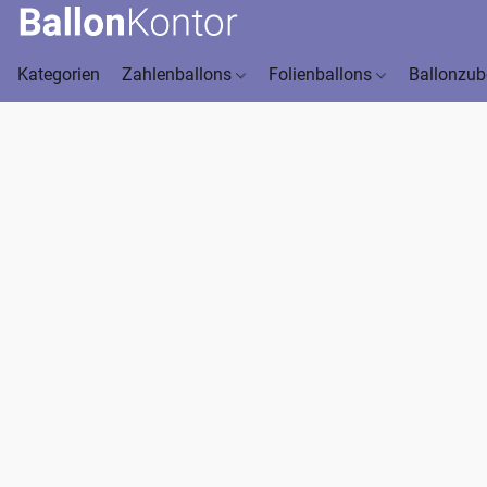
Kategorien
Zahlenballons
Folienballons
Ballonzu