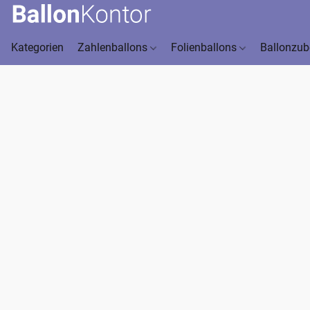
Kategorien
Zahlenballons
Folienballons
Ballonzu