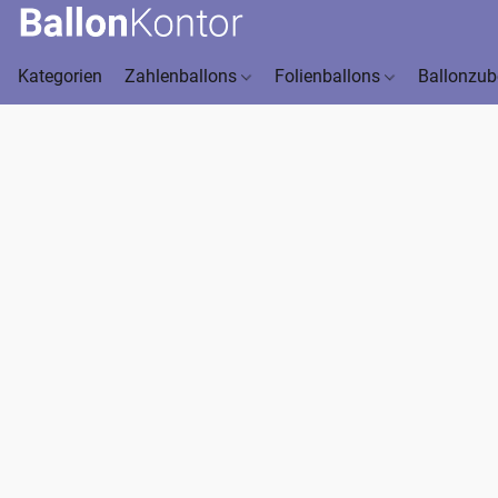
Kategorien
Zahlenballons
Folienballons
Ballonzu