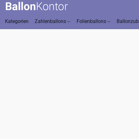
Kategorien
Zahlenballons
Folienballons
Ballonzu