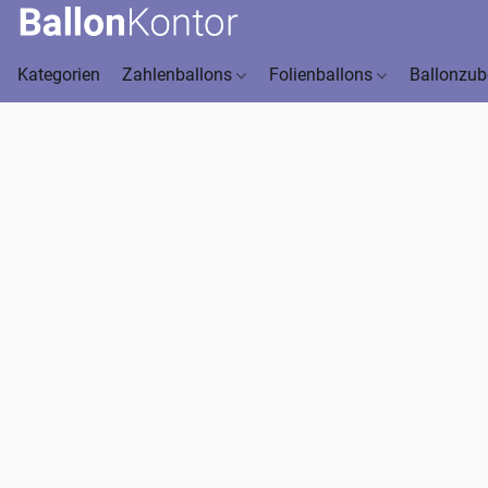
Kategorien
Zahlenballons
Folienballons
Ballonzu