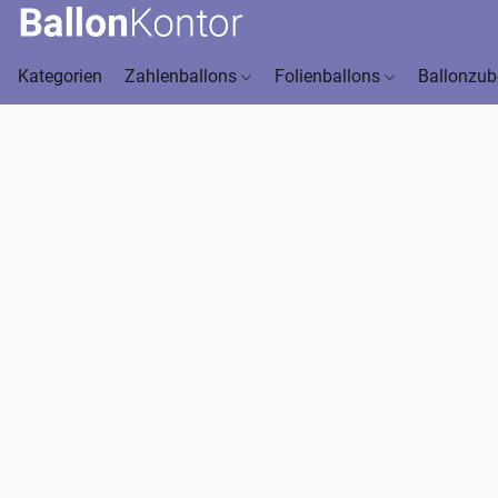
Kategorien
Zahlenballons
Folienballons
Ballonzu