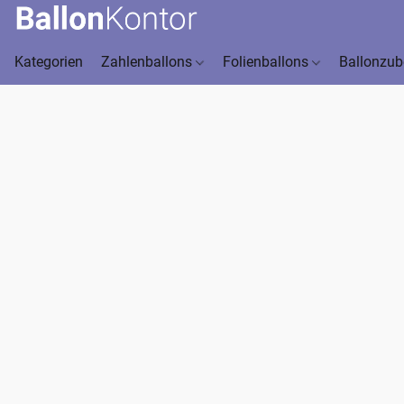
Kategorien
Zahlenballons
Folienballons
Ballonzu