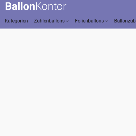
Kategorien
Zahlenballons
Folienballons
Ballonzu