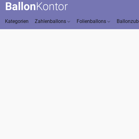
Kategorien
Zahlenballons
Folienballons
Ballonzu