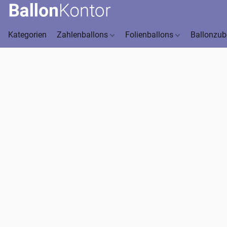
Kategorien
Zahlenballons
Folienballons
Ballonzu