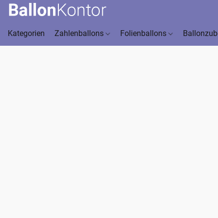
Kategorien
Zahlenballons
Folienballons
Ballonzu