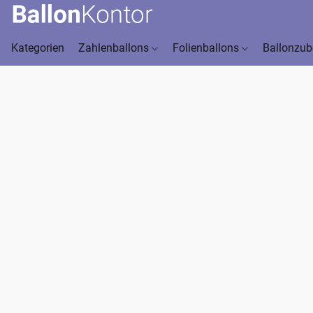
Kategorien
Zahlenballons
Folienballons
Ballonzu