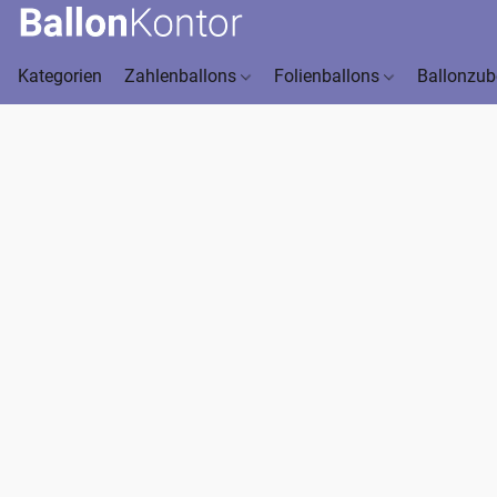
Kategorien
Zahlenballons
Folienballons
Ballonzu