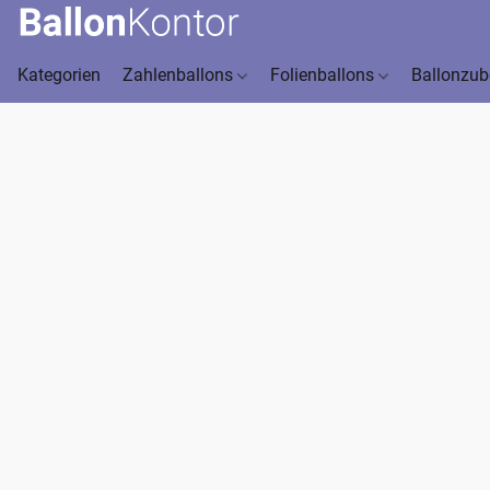
Kategorien
Zahlenballons
Folienballons
Ballonzu