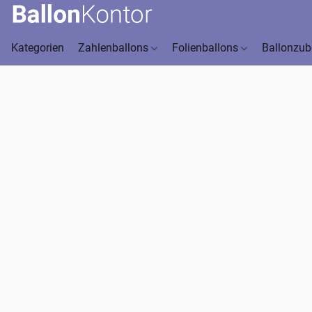
Kategorien
Zahlenballons
Folienballons
Ballonzu