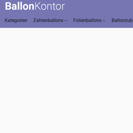
Kategorien
Zahlenballons
Folienballons
Ballonzu