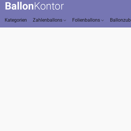
Kategorien
Zahlenballons
Folienballons
Ballonzu