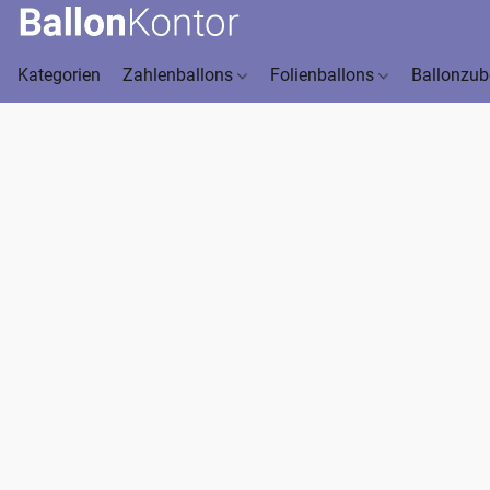
Kategorien
Zahlenballons
Folienballons
Ballonzu