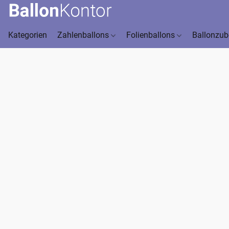
Kategorien
Zahlenballons
Folienballons
Ballonzu