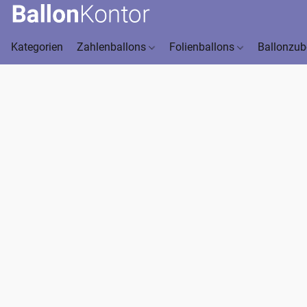
Kategorien
Zahlenballons
Folienballons
Ballonzu