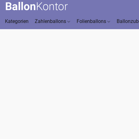
Kategorien
Zahlenballons
Folienballons
Ballonzu