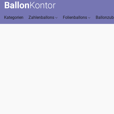
Kategorien
Zahlenballons
Folienballons
Ballonzu