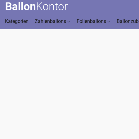
Kategorien
Zahlenballons
Folienballons
Ballonzu