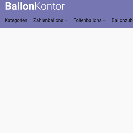
Kategorien
Zahlenballons
Folienballons
Ballonzu