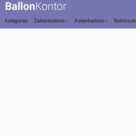
Kategorien
Zahlenballons
Folienballons
Ballonzu