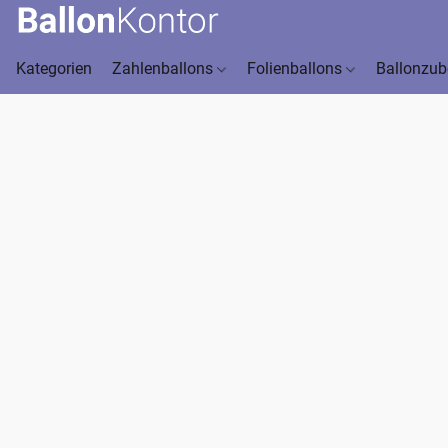
Kategorien
Zahlenballons
Folienballons
Ballonzu