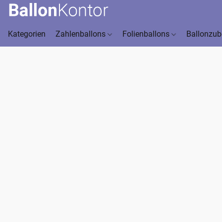
Kategorien
Zahlenballons
Folienballons
Ballonzu