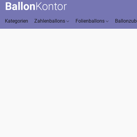
Kategorien
Zahlenballons
Folienballons
Ballonzu